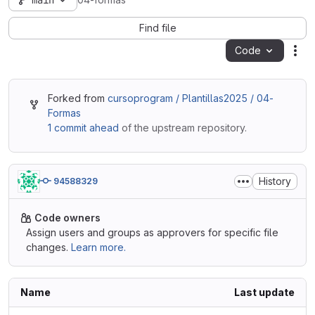
main
04-formas
Find file
Code
Act
Forked from
cursoprogram / Plantillas2025 / 04-
Formas
1 commit ahead
of the upstream repository.
History
94588329
Code owners
Assign users and groups as approvers for specific file
changes.
Learn more.
Name
Last update