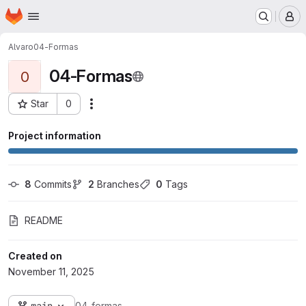
Homepage
Skip to main content
M
Alvaro
04-Formas
04-Formas
0
Star
0
Actions
Project ID: 18193
Project information
8
 Commits
2
 Branches
0
 Tags
README
Created on
November 11, 2025